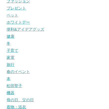
ファッション
プレゼント
ペット
ホワイトデー
便利&アイデアグッズ
健康
冬
子育て
家電
旅行
春のイベント
本
松田聖子
機器
母の日、父の日
着物・浴衣