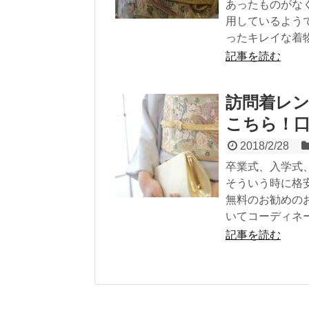
あったものがな
用しているよう
ったキレイな着
記事を読む
訪問着レ
こちら！
2018/2/28
卒業式、入学式
そういう時に格
無料のお勧めの
いてコーディネ
記事を読む