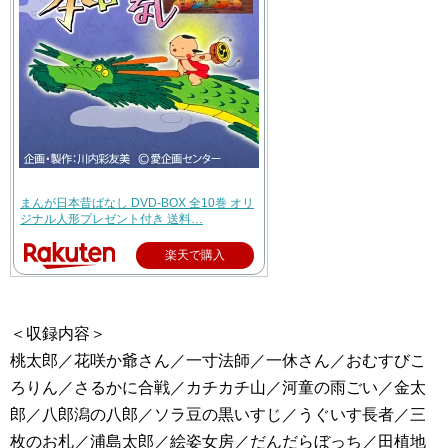
まんが日本昔ばなし DVD-BOX 全10巻 オリ
ジナル人形プレゼント付き 送料…
楽天で購入
＜収録内容＞
桃太郎／花咲か爺さん／一寸法師／一休さん／おむすびこ
ろりん／さるかに合戦／カチカチ山／河童の雨ごい／金太
郎／八郎潟の八郎／ソラ豆の黒いすじ／うぐいす長者／三
枚のお札／浦島太郎／絵姿女房／だんだらぼっち／田植地