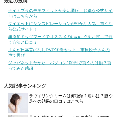
最近の投稿
ナイトブラのモテフィットが安い通販 お得な公式サイ
トはこちらから
ダイエットにシンスピレーションが密かな人気 買うな
ら公式サイト！
無添加ドッグフードでオススメのいぬはぐをお試しで買
う方法と口コミ
まんが日本昔ばなしDVD10巻セット 市原悦子さんの
声で再び！
ジャパネットたかた パソコン100円で買うのは損？買
ってみた感想
人気記事ランキング
ラヴィリンクリームは何種類？違いは？脇や
足への効果の口コミはこちら