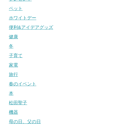
ペット
ホワイトデー
便利&アイデアグッズ
健康
冬
子育て
家電
旅行
春のイベント
本
松田聖子
機器
母の日、父の日