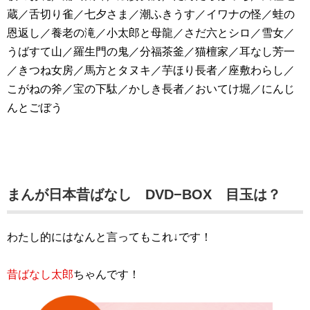
蔵／舌切り雀／七夕さま／潮ふきうす／イワナの怪／蛙の
恩返し／養老の滝／小太郎と母龍／さだ六とシロ／雪女／
うばすて山／羅生門の鬼／分福茶釜／猫檀家／耳なし芳一
／きつね女房／馬方とタヌキ／芋ほり長者／座敷わらし／
こがねの斧／宝の下駄／かしき長者／おいてけ堀／にんじ
んとごぼう
まんが日本昔ばなし DVD−BOX 目玉は？
わたし的にはなんと言ってもこれ↓です！
昔ばなし太郎
ちゃんです！