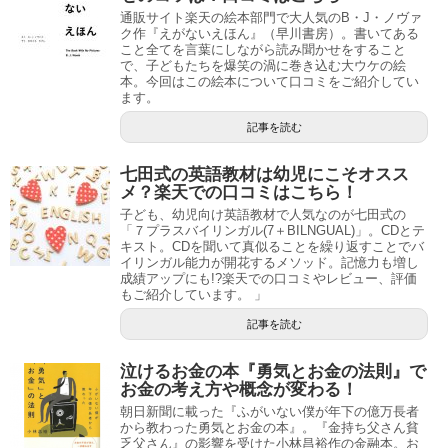
通販サイト楽天の絵本部門で大人気のB・J・ノヴァ
ク作『えがないえほん』（早川書房）。書いてある
こと全てを言葉にしながら読み聞かせをすること
で、子どもたちを爆笑の渦に巻き込む大ウケの絵
本。今回はこの絵本について口コミをご紹介してい
ます。
記事を読む
七田式の英語教材は幼児にこそオスス
メ？楽天での口コミはこちら！
子ども、幼児向け英語教材で人気なのが七田式の
「７プラスバイリンガル(7＋BILNGUAL)」。CDとテ
キスト。CDを聞いて真似ることを繰り返すことでバ
イリンガル能力が開花するメソッド。記憶力も増し
成績アップにも!?楽天での口コミやレビュー、評価
もご紹介しています。 」
記事を読む
泣けるお金の本『勇気とお金の法則』で
お金の考え方や概念が変わる！
朝日新聞に載った『ふがいない僕が年下の億万長者
から教わった勇気とお金の本』。『金持ち父さん貧
乏父さん』の影響を受けた小林昌裕作の金融本。お