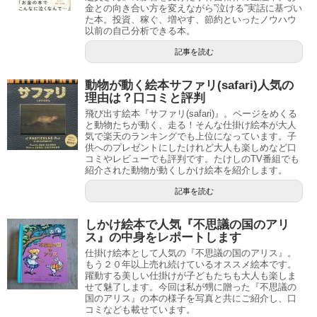
金との向き合い方を変えながら”泣ける”実話に基づい
た本。投資、稼ぐ、増やす、節約といったノウハウ
以前の自己分析できる本。
記事を読む
動物が動く絵本サファリ(safari)人気の
理由は？口コミと評判
飛び出す絵本『サファリ(safari)』。ページをめくる
と動物たちが動く、走る！そんな仕掛け絵本が大人
気で楽天のランキングでも上位になっています。子
供へのプレゼントにしたけれど大人も楽しめなど口
コミやレビューでも評判です。たけしのTV番組でも
紹介された動物が動くしかけ絵本を紹介します。
記事を読む
しかけ絵本で人気『不思議の国のアリ
ス』の中身をレポートします
仕掛け絵本として人気の『不思議の国のアリス』。
もう２０年以上売れ続けているオススメ絵本です。
躍動する美しい仕掛けが子どもたちも大人も楽しま
せて魅了します。今回は私が甥に贈った『不思議の
国のアリス』の本の様子を写真と共にご紹介し、口
コミなども載せています。