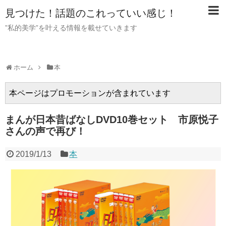
見つけた！話題のこれっていい感じ！
”私的美学”を叶える情報を載せていきます
ホーム
本
本ページはプロモーションが含まれています
まんが日本昔ばなしDVD10巻セット 市原悦子
さんの声で再び！
2019/1/13
本