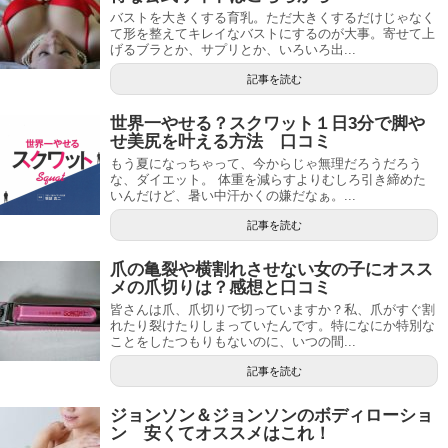
バストを大きくする育乳。ただ大きくするだけじゃなく
て形を整えてキレイなバストにするのが大事。寄せて上
げるブラとか、サプリとか、いろいろ出...
記事を読む
世界一やせる？スクワット１日3分で脚や
せ美尻を叶える方法 口コミ
もう夏になっちゃって、今からじゃ無理だろうだろう
な、ダイエット。 体重を減らすよりむしろ引き締めた
いんだけど、暑い中汗かくの嫌だなぁ。...
記事を読む
爪の亀裂や横割れさせない女の子にオスス
メの爪切りは？感想と口コミ
皆さんは爪、爪切りで切っていますか？私、爪がすぐ割
れたり裂けたりしまっていたんです。特になにか特別な
ことをしたつもりもないのに、いつの間...
記事を読む
ジョンソン＆ジョンソンのボディローショ
ン 安くてオススメはこれ！