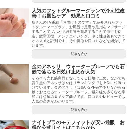
人気のフットグルーマーグランで冷え性改
善！お風呂ケア 効果と口コミ
所さんのTV番組「お届けものです」で紹介されたフッ
トグルーマーグラン。お風呂で足裏や足指をマッサージ
することでツボと毛細血管を刺激することで血行を促
進。疲労回復、アンチエイジング、冷え性改善もできて
オススメと評判です。その特徴や口コミなどを紹介して
います。
記事を読む
金のアネッサ ウォータープルーフでも石
鹸で落ちる日焼け止めが人気
そろそろ売れ筋商品となってくる日焼け止め。なかでも
資生堂のアネッサはやはりランキングでも上位に位置つ
けています。金のアネッサは高いSPF値でありながら石
鹸でおとせるウォータープルーフ。紫外線の多くなる季
節には必須のＵＶケア商品です。口コミやレビューでも
人気の高さがわかります。
記事を読む
ナイトブラのモテフィットが安い通販 お
得な公式サイトはこちらから