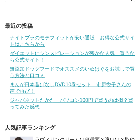
最近の投稿
ナイトブラのモテフィットが安い通販 お得な公式サイ
トはこちらから
ダイエットにシンスピレーションが密かな人気 買うな
ら公式サイト！
無添加ドッグフードでオススメのいぬはぐをお試しで買
う方法と口コミ
まんが日本昔ばなしDVD10巻セット 市原悦子さんの
声で再び！
ジャパネットたかた パソコン100円で買うのは損？買
ってみた感想
人気記事ランキング
ラヴィリンクリームは何種類？違いは？脇や