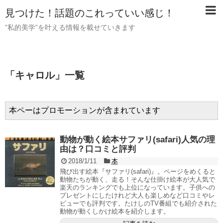
見つけた！話題のこれっていい感じ！
”私的美学”を叶える情報を載せていきます
「
キャロル
」
一覧
本ペーはプロモーションが含まれています
動物が動く絵本サファリ(safari)人気の理
由は？口コミと評判
2018/1/11
本
飛び出す絵本『サファリ(safari)』。ページをめくると
動物たちが動く、走る！そんな仕掛け絵本が大人気で
楽天のランキングでも上位になっています。子供への
プレゼントにしたけれど大人も楽しめなど口コミやレ
ビューでも評判です。たけしのTV番組でも紹介された
動物が動くしかけ絵本を紹介します。