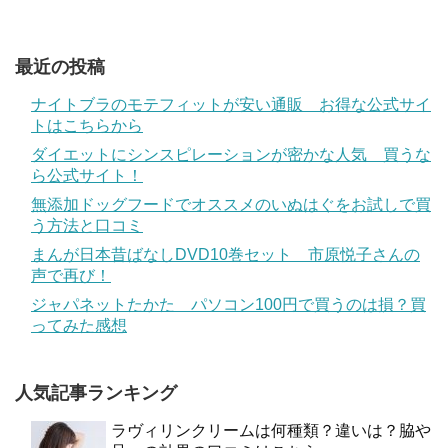
最近の投稿
ナイトブラのモテフィットが安い通販 お得な公式サイ
トはこちらから
ダイエットにシンスピレーションが密かな人気 買うな
ら公式サイト！
無添加ドッグフードでオススメのいぬはぐをお試しで買
う方法と口コミ
まんが日本昔ばなしDVD10巻セット 市原悦子さんの
声で再び！
ジャパネットたかた パソコン100円で買うのは損？買
ってみた感想
人気記事ランキング
ラヴィリンクリームは何種類？違いは？脇や