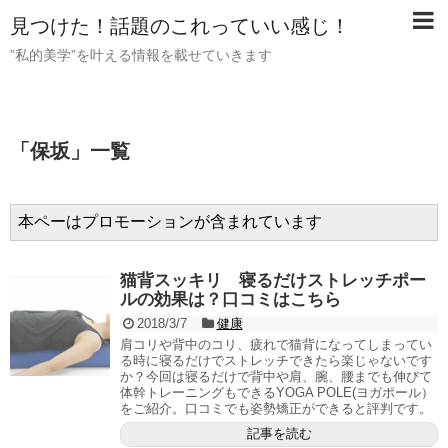
見つけた！話題のこれっていい感じ！
”私的美学”を叶える情報を載せていきます
「
保坂
」
一覧
本ペーはプロモーションが含まれています
猫背スッキリ 寝るだけストレッチポー
ルの効果は？口コミはこちら
2018/3/7
健康
肩コリや背中のコリ、疲れで猫背になってしまってい
る時に寝るだけでストレッチできたら楽じゃないです
か？今回は寝るだけで背中や肩、腕、腰までも伸びて
体幹トレーニングもできるYOGA POLE(ヨガポール）
をご紹介。口コミでも姿勢矯正ができると評判です。
記事を読む