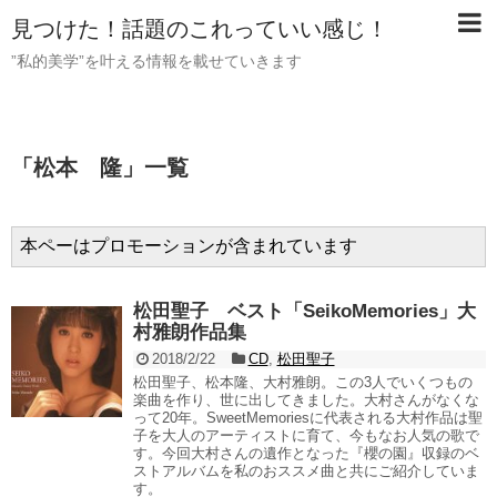
見つけた！話題のこれっていい感じ！
”私的美学”を叶える情報を載せていきます
「
松本 隆
」
一覧
本ペーはプロモーションが含まれています
松田聖子 ベスト「SeikoMemories」大
村雅朗作品集
2018/2/22
CD
,
松田聖子
松田聖子、松本隆、大村雅朗。この3人でいくつもの
楽曲を作り、世に出してきました。大村さんがなくな
って20年。SweetMemoriesに代表される大村作品は聖
子を大人のアーティストに育て、今もなお人気の歌で
す。今回大村さんの遺作となった『櫻の園』収録のベ
ストアルバムを私のおススメ曲と共にご紹介していま
す。