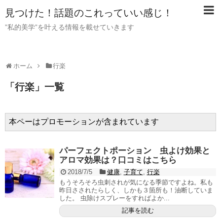
見つけた！話題のこれっていい感じ！
”私的美学”を叶える情報を載せていきます
ホーム
行楽
「
行楽
」
一覧
本ペーはプロモーションが含まれています
パーフェクトポーション 虫よけ効果と
アロマ効果は？口コミはこちら
2018/7/5
健康
,
子育て
,
行楽
もうそろそろ虫刺されが気になる季節ですよね。私も
昨日さされたらしく、しかも３箇所も！油断していま
した。 虫除けスプレーをすればよか...
記事を読む