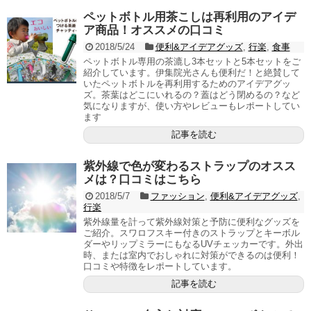
ペットボトル用茶こしは再利用のアイデ
ア商品！オススメの口コミ
2018/5/24
便利&アイデアグッズ
,
行楽
,
食事
ペットボトル専用の茶漉し3本セットと5本セットをご
紹介しています。伊集院光さんも便利だ！と絶賛して
いたペットボトルを再利用するためのアイデアグッ
ズ。茶葉はどこにいれるの？蓋はどう閉めるの？など
気になりますが、使い方やレビューもレポートしてい
ます
記事を読む
紫外線で色が変わるストラップのオスス
メは？口コミはこちら
2018/5/7
ファッション
,
便利&アイデアグッズ
,
行楽
紫外線量を計って紫外線対策と予防に便利なグッズを
ご紹介。スワロフスキー付きのストラップとキーボル
ダーやリップミラーにもなるUVチェッカーです。外出
時、または室内でおしゃれに対策ができるのは便利！
口コミや特徴をレポートしています。
記事を読む