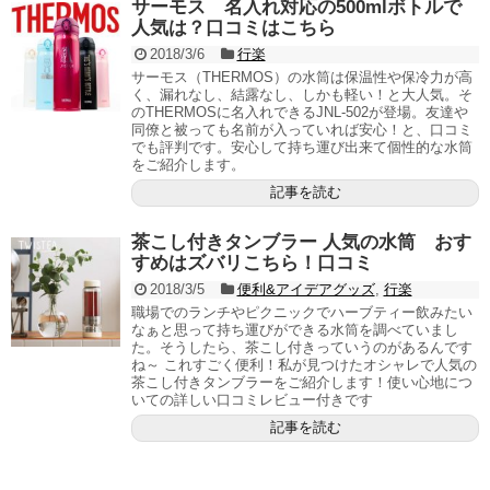
サーモス 名入れ対応の500mlボトルで
人気は？口コミはこちら
2018/3/6
行楽
サーモス（THERMOS）の水筒は保温性や保冷力が高
く、漏れなし、結露なし、しかも軽い！と大人気。そ
のTHERMOSに名入れできるJNL-502が登場。友達や
同僚と被っても名前が入っていれば安心！と、口コミ
でも評判です。安心して持ち運び出来て個性的な水筒
をご紹介します。
記事を読む
茶こし付きタンブラー 人気の水筒 おす
すめはズバリこちら！口コミ
2018/3/5
便利&アイデアグッズ
,
行楽
職場でのランチやピクニックでハーブティー飲みたい
なぁと思って持ち運びができる水筒を調べていまし
た。そうしたら、茶こし付きっていうのがあるんです
ね～ これすごく便利！私が見つけたオシャレで人気の
茶こし付きタンブラーをご紹介します！使い心地につ
いての詳しい口コミレビュー付きです
記事を読む