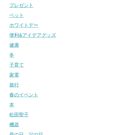
プレゼント
ペット
ホワイトデー
便利&アイデアグッズ
健康
冬
子育て
家電
旅行
春のイベント
本
松田聖子
機器
母の日、父の日