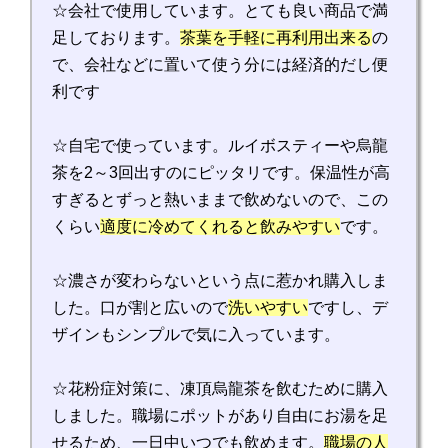
☆会社で使用しています。とても良い商品で満
足しております。
茶葉を手軽に再利用出来る
の
で、会社などに置いて使う分には経済的だし便
利です
☆自宅で使っています。ルイボスティーや烏龍
茶を2～3回出すのにピッタリです。保温性が高
すぎるとずっと熱いままで飲めないので、この
くらい
適度に冷めてくれると飲みやすい
です。
☆濃さが変わらないという点に惹かれ購入しま
した。口が割と広いので
洗いやすい
ですし、デ
ザインもシンプルで気に入っています。
☆花粉症対策に、凍頂烏龍茶を飲むために購入
しました。職場にポットがあり自由にお湯を足
せるため、一日中いつでも飲めます。
職場の人