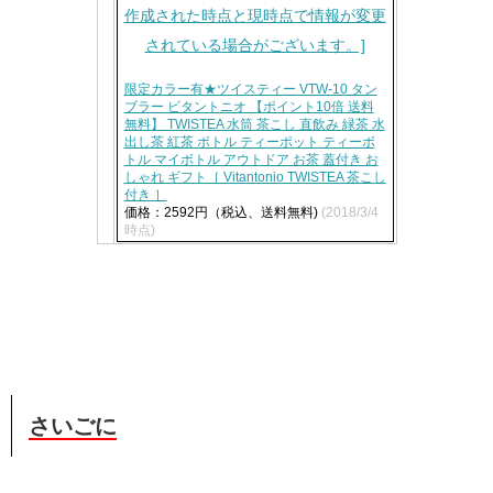
限定カラー有★ツイスティー VTW-10 タン
ブラー ビタントニオ 【ポイント10倍 送料
無料】 TWISTEA 水筒 茶こし 直飲み 緑茶 水
出し茶 紅茶 ボトル ティーポット ティーボ
トル マイボトル アウトドア お茶 蓋付き お
しゃれ ギフト［ Vitantonio TWISTEA 茶こし
付き ］
価格：2592円（税込、送料無料)
(2018/3/4
時点)
さいごに