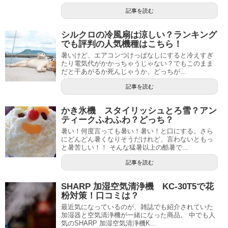
記事を読む
シルクロの冷風扇は涼しい？ランキング
でも評判の人気機種はこちら！
暑いけど、エアコンつけっぱなしにすると冷えすぎ
たり電気代がかかっちゃうじゃない？でもこのまま
だと干あがるか死んじゃうか、どっちが...
記事を読む
かき氷機 スタイリッシュとろ雪？アン
ティークふわふわ？どっち？
暑い！何度言っても暑い！暑い！と口にする。さら
にどんどん暑くなりそうだけれど、言わないともっ
と暑苦しい！！ そんな猛暑以上の酷暑で...
記事を読む
SHARP 加湿空気清浄機 KC-30T5で花
粉対策！口コミは？
最近気になっているのが、雑誌でも紹介されていた
加湿器と空気清浄機が一緒になった商品。 中でも人
気のSHARP 加湿空気清浄機K...