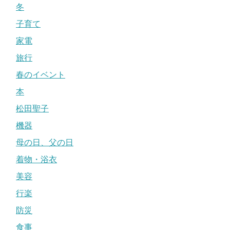
冬
子育て
家電
旅行
春のイベント
本
松田聖子
機器
母の日、父の日
着物・浴衣
美容
行楽
防災
食事