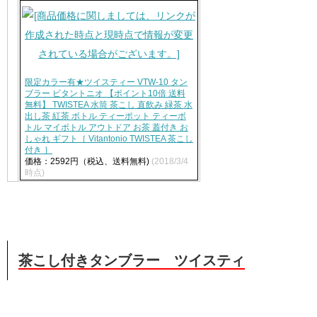
限定カラー有★ツイスティー VTW-10 タン
ブラー ビタントニオ 【ポイント10倍 送料
無料】 TWISTEA 水筒 茶こし 直飲み 緑茶 水
出し茶 紅茶 ボトル ティーポット ティーボ
トル マイボトル アウトドア お茶 蓋付き お
しゃれ ギフト［ Vitantonio TWISTEA 茶こし
付き ］
価格：2592円（税込、送料無料)
(2018/3/4
時点)
茶こし付きタンブラー ツイスティ