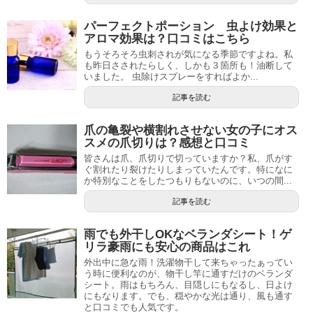
パーフェクトポーション 虫よけ効果と
アロマ効果は？口コミはこちら
もうそろそろ虫刺されが気になる季節ですよね。私
も昨日さされたらしく、しかも３箇所も！油断して
いました。 虫除けスプレーをすればよか...
記事を読む
爪の亀裂や横割れさせない女の子にオス
スメの爪切りは？感想と口コミ
皆さんは爪、爪切りで切っていますか？私、爪がす
ぐ割れたり裂けたりしまっていたんです。特になに
か特別なことをしたつもりもないのに、いつの間...
記事を読む
雨でも外干しOKなベランダシート！ゲ
リラ豪雨にも安心の商品はこれ
外出中に急な雨！洗濯物干して来ちゃったぁってい
う時に便利なのが、物干し竿に通すだけのベランダ
シート。雨はもちろん、目隠しにもなるし、日よけ
にもなります。でも、穏やかな光は通り、風も通す
と口コミでも人気です。