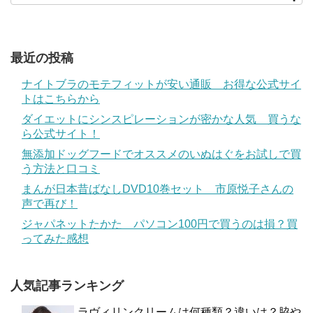
最近の投稿
ナイトブラのモテフィットが安い通販 お得な公式サイ
トはこちらから
ダイエットにシンスピレーションが密かな人気 買うな
ら公式サイト！
無添加ドッグフードでオススメのいぬはぐをお試しで買
う方法と口コミ
まんが日本昔ばなしDVD10巻セット 市原悦子さんの
声で再び！
ジャパネットたかた パソコン100円で買うのは損？買
ってみた感想
人気記事ランキング
ラヴィリンクリームは何種類？違いは？脇や