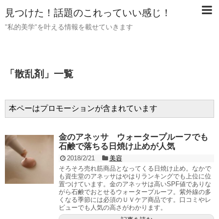
見つけた！話題のこれっていい感じ！
”私的美学”を叶える情報を載せていきます
「
散乱剤
」
一覧
本ペーはプロモーションが含まれています
金のアネッサ ウォータープルーフでも
石鹸で落ちる日焼け止めが人気
2018/2/21
美容
そろそろ売れ筋商品となってくる日焼け止め。なかで
も資生堂のアネッサはやはりランキングでも上位に位
置つけています。金のアネッサは高いSPF値でありな
がら石鹸でおとせるウォータープルーフ。紫外線の多
くなる季節には必須のＵＶケア商品です。口コミやレ
ビューでも人気の高さがわかります。