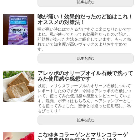
記事を読む
喉が痛い！効果的だったのど飴はこれ！
オススメの対策法！
喉が痛い時にはできるだけすぐに楽になりたいです
よね。私が使ってとっても効果的だったのど飴と、
即効性があった方法をご紹介しています。もっと売
れていて知名度が高いヴィックスよりおすすめで
す。
記事を読む
アレッポのオリーブオイル石鹸で洗って
みた使用感や感想です
以前、マリウスファーブルのオリーブ石鹸について
レポートしたのですが、今回はアレッポの石鹸につ
いて、使ってみた使用感や感想をレビューしていま
す。洗顔、ボディはもちろん、ヘアシャンプーとし
ても使ってみました。想像とは違った使用感に、私
もびっくり！
記事を読む
こなゆきコラーゲンとマリンコラーゲ