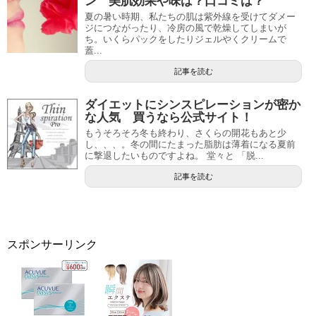
ン 美肌効果や味は？口コミは？
夏の暑い時期、私たちの肌は紫外線を受けてダメー
ジにつながったり、冷房の風で乾燥してしまいが
ち。いくらパックをしたりジェルやくクリームで
蓋...
記事を読む
ダイエットにシンスピレーションが密か
な人気 買うなら公式サイト！
もうそろそろ冬も終わり、さくらの開花もあと少
し、、、。冬の間にたまった脂肪は薄着になる夏前
に撃退したいものですよね。 堂々と 「脱...
記事を読む
スポンサーリンク