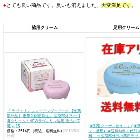
●
とても良い商品です。臭いも消えました、
大変満足です
。
脇用クリーム
足用クリーム
『 ラヴィリン フォーアンダーアーム 【医薬
部外品】 定形外郵便発送』 医薬部外品の消
臭クリーム！NEWラヴィリン脇用 後払い不
可 yg15
[★割引クーポン使えます♪]★
価格：3514円（税込、送料無料)
(2018/5/31
ン（足用）★送料無料！代引
時点)
料！ ☆医薬部外品の薬用ラヴ