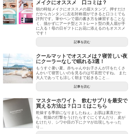
メイクにオススメ 口コミは？
朝の時短メイクにオススメの眉スタンプ。押すだけ
だからカンタンに左右対称眉ができると口コミでも
評判です。筆やペンで眉の書き方を練習することな
く、描かずにアーチ型とストレート型の美人眉が手
に入る！母の日ギフトにお花に添えるのもオススメ
です！
記事を読む
クールマットでオススメは？寝苦しい夜
にクーラーなしで眠れる3選！
もうすぐ暑い夏。赤ちゃんやお子さんが汗をたくさ
んかいて寝苦しいのを見るのは可哀想ですね。 また
大人であっても涼しく朝まで起きること...
記事を読む
マスターホワイト 飲むサプリを最安で
買える方法は？口コミはこちら
乾燥する季節になりましたねぇ。お肌は素直だか
ら、乾燥の打撃をうけたらすぐにくすんだり、皮が
むけたり、シワや目の下にクマが出現しちゃった
り...