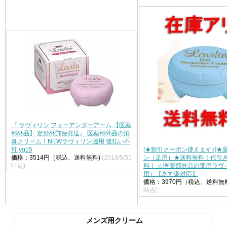
『 ラヴィリン フォーアンダーアーム 【医薬
部外品】 定形外郵便発送』 医薬部外品の消
臭クリーム！NEWラヴィリン脇用 後払い不
可 yg15
[★割引クーポン使えます♪]★
価格：3514円（税込、送料無料)
(2018/5/31
ン（足用）★送料無料！代引
時点)
料！ ☆医薬部外品の薬用ラヴ
用）【あす楽対応】
価格：3970円（税込、送料無
時点)
メンズ用クリーム