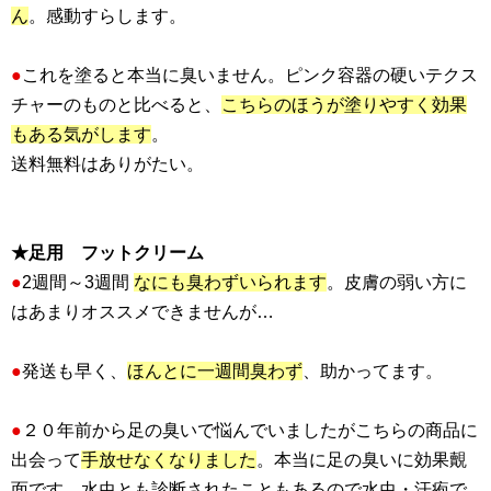
ん
。感動すらします。
●
これを塗ると本当に臭いません。ピンク容器の硬いテクス
チャーのものと比べると、
こちらのほうが塗りやすく効果
もある気がします
。
送料無料はありがたい。
★足用 フットクリーム
●
2週間～3週間
なにも臭わずいられます
。皮膚の弱い方に
はあまりオススメできませんが…
●
発送も早く、
ほんとに一週間臭わず
、助かってます。
●
２０年前から足の臭いで悩んでいましたがこちらの商品に
出会って
手放せなくなりました
。本当に足の臭いに効果覿
面です。水虫とも診断されたこともあるので水虫・汗疱で