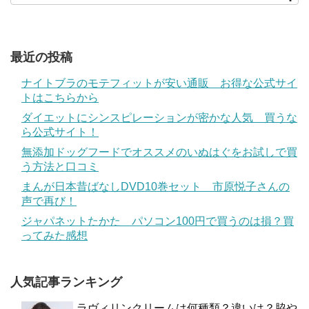
最近の投稿
ナイトブラのモテフィットが安い通販 お得な公式サイ
トはこちらから
ダイエットにシンスピレーションが密かな人気 買うな
ら公式サイト！
無添加ドッグフードでオススメのいぬはぐをお試しで買
う方法と口コミ
まんが日本昔ばなしDVD10巻セット 市原悦子さんの
声で再び！
ジャパネットたかた パソコン100円で買うのは損？買
ってみた感想
人気記事ランキング
ラヴィリンクリームは何種類？違いは？脇や