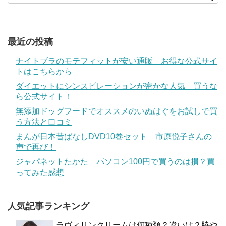
最近の投稿
ナイトブラのモテフィットが安い通販 お得な公式サイ
トはこちらから
ダイエットにシンスピレーションが密かな人気 買うな
ら公式サイト！
無添加ドッグフードでオススメのいぬはぐをお試しで買
う方法と口コミ
まんが日本昔ばなしDVD10巻セット 市原悦子さんの
声で再び！
ジャパネットたかた パソコン100円で買うのは損？買
ってみた感想
人気記事ランキング
ラヴィリンクリームは何種類？違いは？脇や