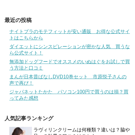
最近の投稿
ナイトブラのモテフィットが安い通販 お得な公式サイ
トはこちらから
ダイエットにシンスピレーションが密かな人気 買うな
ら公式サイト！
無添加ドッグフードでオススメのいぬはぐをお試しで買
う方法と口コミ
まんが日本昔ばなしDVD10巻セット 市原悦子さんの
声で再び！
ジャパネットたかた パソコン100円で買うのは損？買
ってみた感想
人気記事ランキング
ラヴィリンクリームは何種類？違いは？脇や