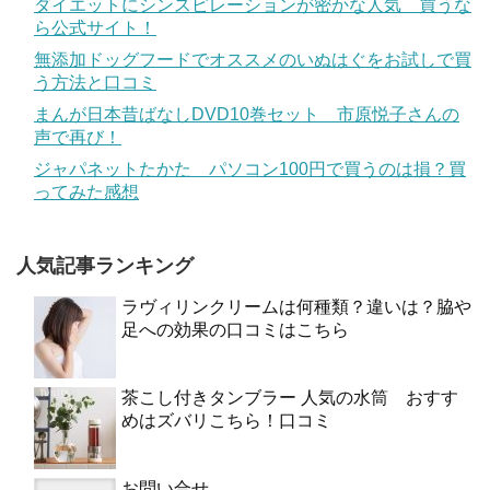
ダイエットにシンスピレーションが密かな人気 買うな
ら公式サイト！
無添加ドッグフードでオススメのいぬはぐをお試しで買
う方法と口コミ
まんが日本昔ばなしDVD10巻セット 市原悦子さんの
声で再び！
ジャパネットたかた パソコン100円で買うのは損？買
ってみた感想
人気記事ランキング
ラヴィリンクリームは何種類？違いは？脇や
足への効果の口コミはこちら
茶こし付きタンブラー 人気の水筒 おすす
めはズバリこちら！口コミ
お問い合せ