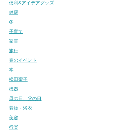
便利&アイデアグッズ
健康
冬
子育て
家電
旅行
春のイベント
本
松田聖子
機器
母の日、父の日
着物・浴衣
美容
行楽