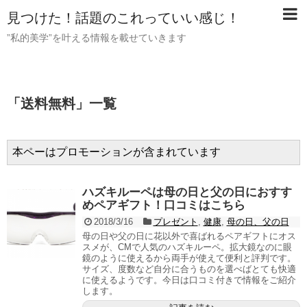
見つけた！話題のこれっていい感じ！
”私的美学”を叶える情報を載せていきます
「
送料無料
」
一覧
本ペーはプロモーションが含まれています
ハズキルーペは母の日と父の日におすす
めペアギフト！口コミはこちら
2018/3/16
プレゼント
,
健康
,
母の日、父の日
母の日や父の日に花以外で喜ばれるペアギフトにオス
スメが、CMで人気のハズキルーペ。拡大鏡なのに眼
鏡のように使えるから両手が使えて便利と評判です。
サイズ、度数など自分に合うものを選べばとても快適
に使えるようです。今日は口コミ付きで情報をご紹介
します。