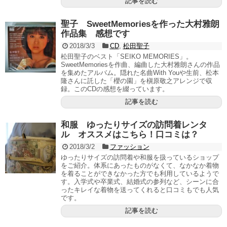
記事を読む
聖子 SweetMemoriesを作った大村雅朗
作品集 感想です
2018/3/3
CD
,
松田聖子
松田聖子のベスト「SEIKO MEMORIES」。
SweetMemoriesを作曲、編曲した大村雅朗さんの作品
を集めたアルバム。隠れた名曲With Youや生前、松本
隆さんに託した「櫻の園」を槇原敬之アレンジで収
録。このCDの感想を綴っています。
記事を読む
和服 ゆったりサイズの訪問着レンタ
ル オススメはこちら！口コミは？
2018/3/2
ファッション
ゆったりサイズの訪問着や和服を扱っているショップ
をご紹介。体系にあったものがなくて、なかなか着物
を着ることができなかった方でも利用しているようで
す。入学式や卒業式、結婚式の参列など、シーンに合
ったキレイな着物を送ってくれると口コミもでも人気
です。
記事を読む