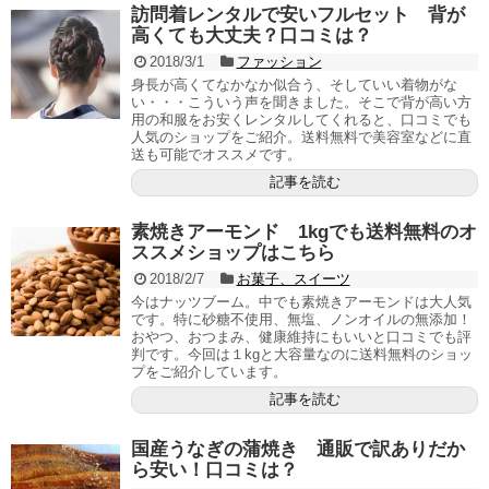
訪問着レンタルで安いフルセット 背が
高くても大丈夫？口コミは？
2018/3/1
ファッション
身長が高くてなかなか似合う、そしていい着物がな
い・・・こういう声を聞きました。そこで背が高い方
用の和服をお安くレンタルしてくれると、口コミでも
人気のショップをご紹介。送料無料で美容室などに直
送も可能でオススメです。
記事を読む
素焼きアーモンド 1kgでも送料無料のオ
ススメショップはこちら
2018/2/7
お菓子、スイーツ
今はナッツブーム。中でも素焼きアーモンドは大人気
です。特に砂糖不使用、無塩、ノンオイルの無添加！
おやつ、おつまみ、健康維持にもいいと口コミでも評
判です。今回は１kgと大容量なのに送料無料のショッ
プをご紹介しています。
記事を読む
国産うなぎの蒲焼き 通販で訳ありだか
ら安い！口コミは？