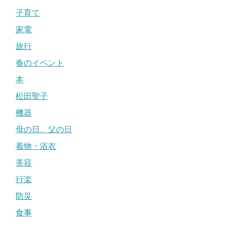
子育て
家電
旅行
春のイベント
本
松田聖子
機器
母の日、父の日
着物・浴衣
美容
行楽
防災
食事