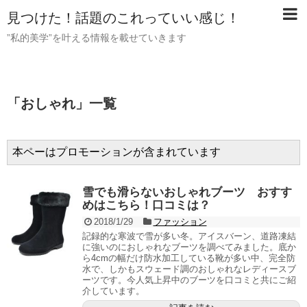
見つけた！話題のこれっていい感じ！
”私的美学”を叶える情報を載せていきます
「
おしゃれ
」
一覧
本ペーはプロモーションが含まれています
雪でも滑らないおしゃれブーツ おすす
めはこちら！口コミは？
2018/1/29
ファッション
記録的な寒波で雪が多い冬。アイスバーン、道路凍結
に強いのにおしゃれなブーツを調べてみました。底か
ら4cmの幅だけ防水加工している靴が多い中、完全防
水で、しかもスウェード調のおしゃれなレディースブ
ーツです。今人気上昇中のブーツを口コミと共にご紹
介しています。