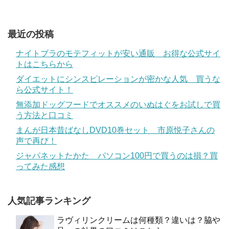
最近の投稿
ナイトブラのモテフィットが安い通販 お得な公式サイ
トはこちらから
ダイエットにシンスピレーションが密かな人気 買うな
ら公式サイト！
無添加ドッグフードでオススメのいぬはぐをお試しで買
う方法と口コミ
まんが日本昔ばなしDVD10巻セット 市原悦子さんの
声で再び！
ジャパネットたかた パソコン100円で買うのは損？買
ってみた感想
人気記事ランキング
ラヴィリンクリームは何種類？違いは？脇や