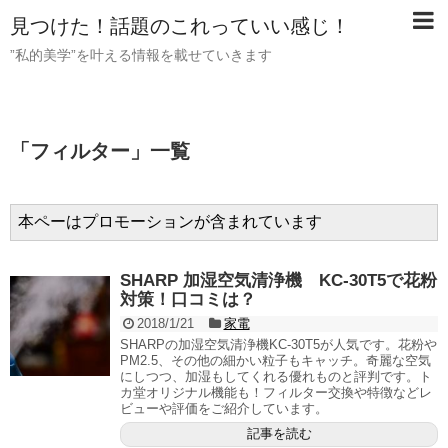
見つけた！話題のこれっていい感じ！
”私的美学”を叶える情報を載せていきます
「
フィルター
」
一覧
本ペーはプロモーションが含まれています
SHARP 加湿空気清浄機 KC-30T5で花粉
対策！口コミは？
2018/1/21
家電
SHARPの加湿空気清浄機KC-30T5が人気です。花粉や
PM2.5、その他の細かい粒子もキャッチ。奇麗な空気
にしつつ、加湿もしてくれる優れものと評判です。ト
カ堂オリジナル機能も！フィルター交換や特徴などレ
ビューや評価をご紹介しています。
記事を読む