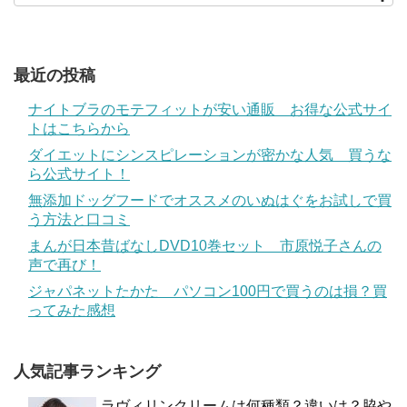
最近の投稿
ナイトブラのモテフィットが安い通販 お得な公式サイ
トはこちらから
ダイエットにシンスピレーションが密かな人気 買うな
ら公式サイト！
無添加ドッグフードでオススメのいぬはぐをお試しで買
う方法と口コミ
まんが日本昔ばなしDVD10巻セット 市原悦子さんの
声で再び！
ジャパネットたかた パソコン100円で買うのは損？買
ってみた感想
人気記事ランキング
ラヴィリンクリームは何種類？違いは？脇や