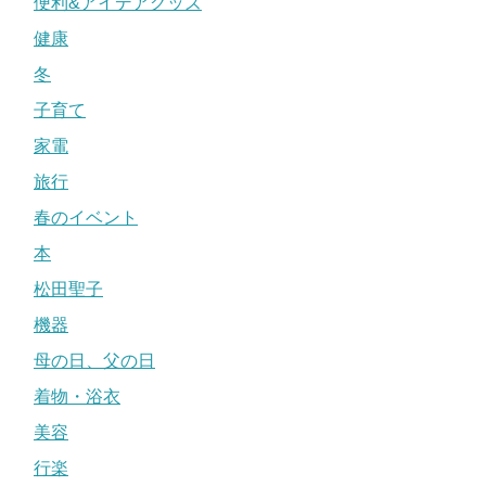
便利&アイデアグッズ
健康
冬
子育て
家電
旅行
春のイベント
本
松田聖子
機器
母の日、父の日
着物・浴衣
美容
行楽