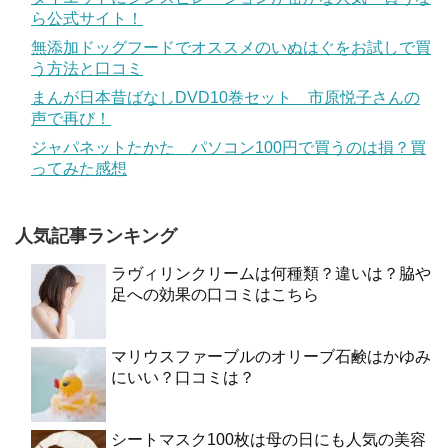
ら公式サイト！
無添加ドッグフードでオススメのいぬはぐをお試しで買
う方法と口コミ
まんが日本昔ばなしDVD10巻セット 市原悦子さんの
声で再び！
ジャパネットたかた パソコン100円で買うのは損？買
ってみた感想
人気記事ランキング
ラヴィリンクリームは何種類？違いは？脇や
足への効果の口コミはこちら
マリウスファーブルのオリーブ石鹸はかゆみ
にいい？口コミは？
シートマスク100枚は母の日にも人気の美容