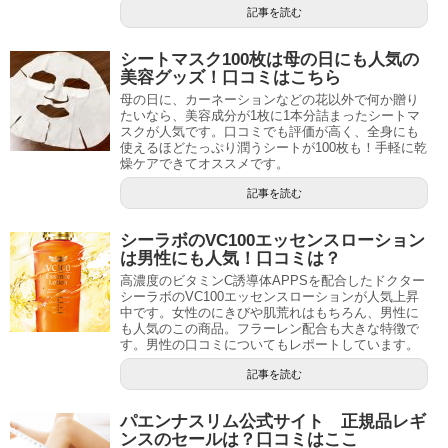
記事を読む
シートマスク100枚は母の日にも人気の
美容グッズ！口コミはこちら
母の日に、カーネーションなどの花以外で何か贈り
たいなら、美容成分が1枚に1本分詰まったシートマ
スクが人気です。口コミでも評価が高く、全身にも
使えるほどたっぷり潤うシートが100枚も！手軽に乾
燥ケアできてオススメです。
記事を読む
シーラボのVC100エッセンスローション
は男性にも人気！口コミは？
高濃度のビタミンC誘導体APPSを配合したドクター
シーラボのVC100エッセンスローションが人気上昇
中です。女性のにきびや肌荒れはもちろん、男性に
も人気のこの商品。フラーレン配合も大きな特徴で
す。男性の口コミについてもレポートしています。
記事を読む
パエンナスリム公式サイト 正規品レギ
ンスのセールは？口コミはここ