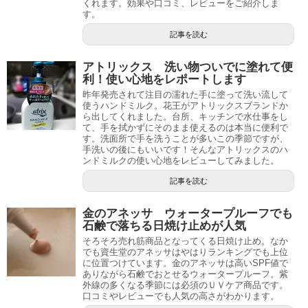
くれます。効果や口コミ、レビューをご紹介しま
す。
記事を読む
アトリックス 洗い物ついでに塗れて便
利！使い心地をレポートします
昨年発売されて注目の濡れた手に塗って洗い流して
使うハンドミルク。花王がアトリックスブランドか
ら出してくれました。台所、キッチンで水仕事をし
て、手を拭かずにそのまま使えるのは本当に便利で
す。洗面所で手を洗うことが多いこの季節ですが、
手洗いの後にもいいです！そんなアトリックスのハ
ンドミルクの使い心地をレビューしてみました。
記事を読む
金のアネッサ ウォータープルーフでも
石鹸で落ちる日焼け止めが人気
そろそろ売れ筋商品となってくる日焼け止め。なか
でも資生堂のアネッサはやはりランキングでも上位
に位置つけています。金のアネッサは高いSPF値で
ありながら石鹸でおとせるウォータープルーフ。紫
外線の多くなる季節には必須のＵＶケア商品です。
口コミやレビューでも人気の高さがわかります。