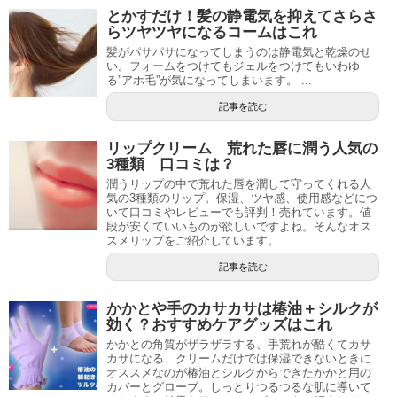
とかすだけ！髪の静電気を抑えてさらさ
らツヤツヤになるコームはこれ
髪がパサパサになってしまうのは静電気と乾燥のせ
い。フォームをつけてもジェルをつけてもいわゆ
る”アホ毛”が気になってしまいます。 ...
記事を読む
リップクリーム 荒れた唇に潤う人気の
3種類 口コミは？
潤うリップの中で荒れた唇を潤して守ってくれる人
気の3種類のリップ。保湿、ツヤ感、使用感などにつ
いて口コミやレビューでも評判！売れています。値
段が安くていいものが欲しいですよね。そんなオス
スメリップをご紹介しています。
記事を読む
かかとや手のカサカサは椿油＋シルクが
効く？おすすめケアグッズはこれ
かかとの角質がザラザラする、手荒れが酷くてカサ
カサになる…クリームだけでは保湿できないときに
オススメなのが椿油とシルクからできたかかと用の
カバーとグローブ。しっとりつるつるな肌に導いて