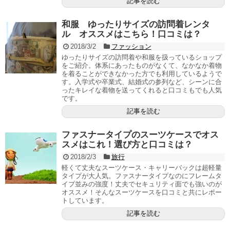
記事を読む
和服 ゆったりサイズの訪問着レンタ
ル オススメはこちら！口コミは？
2018/3/2
ファッション
ゆったりサイズの訪問着や和服を扱っているショップ
をご紹介。体系にあったものがなくて、なかなか着物
を着ることができなかった方でも利用しているようで
す。入学式や卒業式、結婚式の参列など、シーンに合
ったキレイな着物を送ってくれると口コミもでも人気
です。
記事を読む
ファスナータイプのスーツケースでオス
スメはこれ！選び方と口コミは？
2018/2/3
旅行
軽くて丈夫なスーツケース・キャリーバックは超軽量
タイプが大人気。ファスナータイプなのにフレームタ
イプ並みの強度！丈夫でセキュリティ面でも強いのが
オススメ！そんなスーツケースを口コミと共にレポー
トしています。
記事を読む