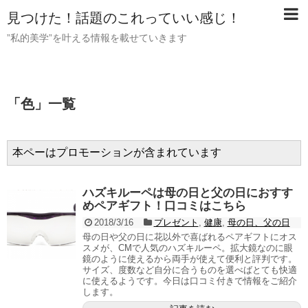
見つけた！話題のこれっていい感じ！
”私的美学”を叶える情報を載せていきます
「
色
」
一覧
本ペーはプロモーションが含まれています
ハズキルーペは母の日と父の日におすす
めペアギフト！口コミはこちら
2018/3/16
プレゼント
,
健康
,
母の日、父の日
母の日や父の日に花以外で喜ばれるペアギフトにオス
スメが、CMで人気のハズキルーペ。拡大鏡なのに眼
鏡のように使えるから両手が使えて便利と評判です。
サイズ、度数など自分に合うものを選べばとても快適
に使えるようです。今日は口コミ付きで情報をご紹介
します。