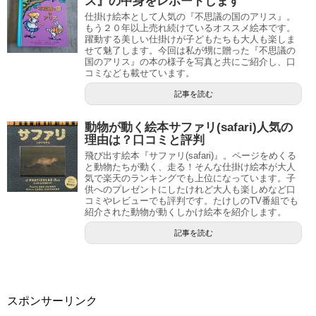
ス』の中身をレポートします
仕掛け絵本として人気の『不思議の国のアリス』。
もう２０年以上売れ続けているオススメ絵本です。
躍動する美しい仕掛けが子どもたちも大人も楽しま
せて魅了します。今回は私が甥に贈った『不思議の
国のアリス』の本の様子を写真と共にご紹介し、口
コミなども載せています。
記事を読む
動物が動く絵本サファリ(safari)人気の
理由は？口コミと評判
飛び出す絵本『サファリ(safari)』。ページをめくる
と動物たちが動く、走る！そんな仕掛け絵本が大人
気で楽天のランキングでも上位になっています。子
供へのプレゼントにしたけれど大人も楽しめなど口
コミやレビューでも評判です。たけしのTV番組でも
紹介された動物が動くしかけ絵本を紹介します。
記事を読む
スポンサーリンク