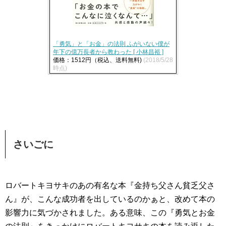
「勇気」と「お金」の法則 ふがいない僕が
年下の億万長者から教わった [ 小林昌裕 ]
価格：1512円（税込、送料無料)
(2018/5/28
時点)
さいごに
ロバートキヨサキのあの有名な本『金持ち父さん貧乏父さ
ん』が、こんな成功者を出しているのかぁと、改めて本の
影響力に気づかされました。ある意味、この『勇気とお金