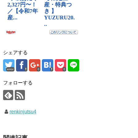
シェアする
error
0
0
フォローする
renkinjutsu4