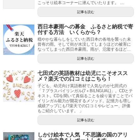
こっそり絵本コーナーに潜んでいたります。 ...
記事を読む
西日本豪雨への募金 ふるさと納税で寄
付する方法 いくらから？
穏やかな暮らしをしていた西日本の各地を襲った未
曾有の雨。そして街が水没してしまうほどの被害に
なってしまった西日本豪雨。雨が、氾濫するほど...
記事を読む
七田式の英語教材は幼児にこそオスス
メ？楽天での口コミはこちら！
子ども、幼児向け英語教材で人気なのが七田式の
「７プラスバイリンガル(7＋BILNGUAL)」。CDとテ
キスト。CDを聞いて真似ることを繰り返すことでバ
イリンガル能力が開花するメソッド。記憶力も増し
成績アップにも!?楽天での口コミやレビュー、評価
もご紹介しています。 」
記事を読む
しかけ絵本で人気『不思議の国のアリ