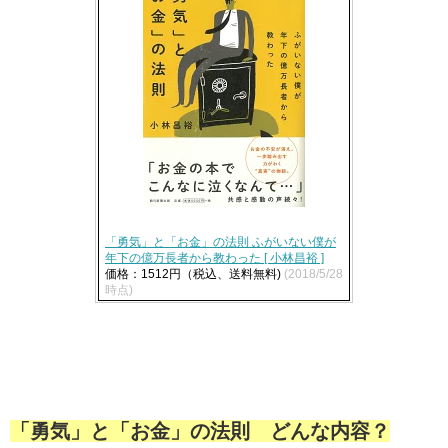
「勇気」と「お金」の法則 ふがいない僕が
年下の億万長者から教わった [ 小林昌裕 ]
価格：1512円（税込、送料無料)
(2018/5/28
時点)
「勇気」と「お金」の法則 どんな内容？