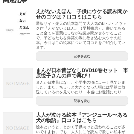
関連記事
えがないえほん 子供にウケる読み聞か
せのコツは？口コミはこちら
通販サイト楽天の絵本部門で大人気のB・J・ノヴァ
ク作『えがないえほん』（早川書房）。書いてある
こと全てを言葉にしながら読み聞かせをすること
で、子どもたちを爆笑の渦に巻き込む大ウケの絵
本。今回はこの絵本について口コミをご紹介してい
ます。
記事を読む
まんが日本昔ばなしDVD10巻セット 市
原悦子さんの声で再び！
まんが日本昔ばなし、小学生の頃によーく見ていま
した。また、ちょっと大きくなった頃には早朝に放
送しているのを見ていたり…本当にお世話になり...
記事を読む
大人が泣ける絵本『アンジュール〜ある
犬の物語』口コミはこちら
絵本というと、とかく子供向けと扱われることが多
いですよね。でも、大人にこそ読んで欲しい絵本が