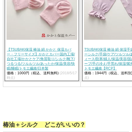
【TSUBAKI保湿 椿油 絹 かかと 保湿カバ
TSUBAKI保湿 椿油 絹 保湿
ー・フリーサイズ】かかとカバー国内工場/
ーシルク/手袋/ケア/ツルツル/
自社工場/かかとケア/角質取り/シルク/靴下/
ィース/防寒/婦人/保温/美容/
つるつる/ツルルツル/あったか/保温/美容/快
ーブ/手の冷え/手荒れ/保湿/紫
眠/睡眠/トモエ繊維/日本製
トモエ繊維【RCP】
価格：1000円（税込、送料無料)
(2018/5/17
価格：1944円（税込、送料別
時点)
点)
椿油＋シルク どこがいいの？