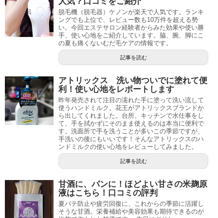
人気？口コミをご紹介
脱毛機（脱毛器）ケノンが楽天で人気です。ランキ
ングでも上位で、レビュー数も10万件を超える勢
い。今回エステサロン経験者からみた効果や使い勝
手、使い心地をご紹介しています。脇、腕、脚にこ
の夏も痛くないむだ毛ケアの情報です。
記事を読む
アトリックス 洗い物ついでに塗れて便
利！使い心地をレポートします
昨年発売されて注目の濡れた手に塗って洗い流して
使うハンドミルク。花王がアトリックスブランドか
ら出してくれました。台所、キッチンで水仕事をし
て、手を拭かずにそのまま使えるのは本当に便利で
す。洗面所で手を洗うことが多いこの季節ですが、
手洗いの後にもいいです！そんなアトリックスのハ
ンドミルクの使い心地をレビューしてみました。
記事を読む
甘酒に、パンに！ほどよい甘さの米麹原
液はこちら！口コミの評判
夏バテ防止や疲労回復に、これからの季節に活躍し
そうな甘酒。栄養補給や美容効果も期待できるのが