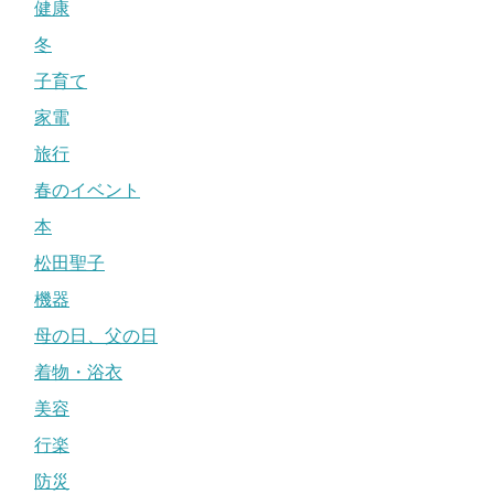
健康
冬
子育て
家電
旅行
春のイベント
本
松田聖子
機器
母の日、父の日
着物・浴衣
美容
行楽
防災