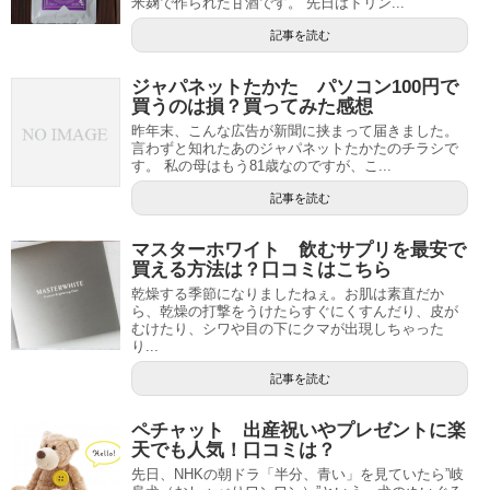
米麹で作られた甘酒です。 先日はドリン...
記事を読む
ジャパネットたかた パソコン100円で
買うのは損？買ってみた感想
昨年末、こんな広告が新聞に挟まって届きました。
言わずと知れたあのジャパネットたかたのチラシで
す。 私の母はもう81歳なのですが、こ...
記事を読む
マスターホワイト 飲むサプリを最安で
買える方法は？口コミはこちら
乾燥する季節になりましたねぇ。お肌は素直だか
ら、乾燥の打撃をうけたらすぐにくすんだり、皮が
むけたり、シワや目の下にクマが出現しちゃった
り...
記事を読む
ペチャット 出産祝いやプレゼントに楽
天でも人気！口コミは？
先日、NHKの朝ドラ「半分、青い」を見ていたら”岐