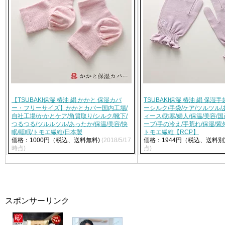
【TSUBAKI保湿 椿油 絹 かかと 保湿カバ
TSUBAKI保湿 椿油 絹 保湿
ー・フリーサイズ】かかとカバー国内工場/
ーシルク/手袋/ケア/ツルツル/
自社工場/かかとケア/角質取り/シルク/靴下/
ィース/防寒/婦人/保温/美容/
つるつる/ツルルツル/あったか/保温/美容/快
ーブ/手の冷え/手荒れ/保湿/紫
眠/睡眠/トモエ繊維/日本製
トモエ繊維【RCP】
価格：1000円（税込、送料無料)
(2018/5/17
価格：1944円（税込、送料別
時点)
点)
スポンサーリンク